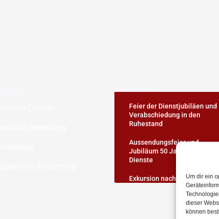
loads
Aktuelles
Feier der Dienstjubiläen und
astorale Dienste
Verabschiedung in den
Ruhestand
eistliche Begleitung
Aussendungsfeier und
ortbildung
Jubiläum 50 Jahre pastorale
Dienste
upervision & Coaching
Um dir ein o
Exkursion nach Passau
Geräteinfor
Technologien
dieser Websi
können best