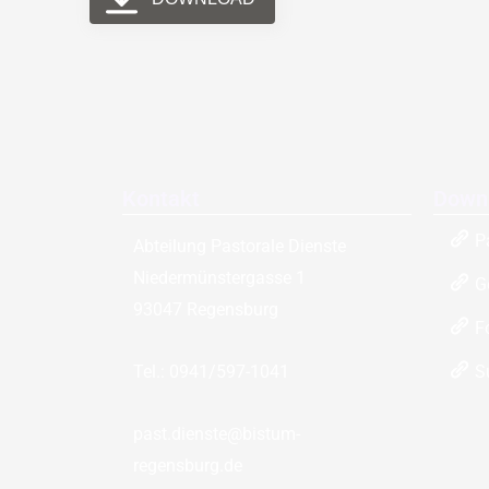
Kontakt
Down
P
Abteilung Pastorale Dienste
Niedermünstergasse 1
G
93047 Regensburg
F
S
Tel.: 0941/597-1041
past.dienste@bistum-
regensburg.de