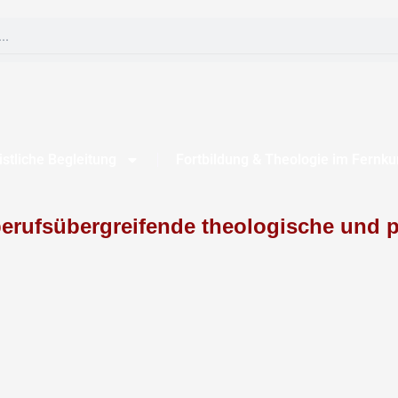
istliche Begleitung
Fortbildung & Theologie im Fernku
erufsübergreifende theologische und p