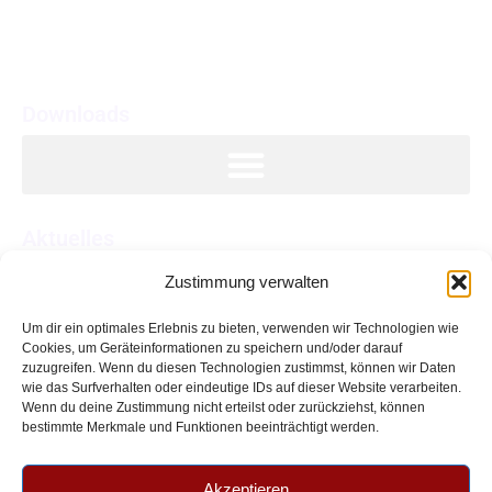
past.dienste@bistum-regensburg.de
Downloads
Aktuelles
Zustimmung verwalten
Feier der Dienstjubiläen und Verabschiedung in den
Ruhestand
Um dir ein optimales Erlebnis zu bieten, verwenden wir Technologien wie
Cookies, um Geräteinformationen zu speichern und/oder darauf
Aussendungsfeier und Jubiläum 50 Jahre pastorale
zuzugreifen. Wenn du diesen Technologien zustimmst, können wir Daten
Dienste
wie das Surfverhalten oder eindeutige IDs auf dieser Website verarbeiten.
Wenn du deine Zustimmung nicht erteilst oder zurückziehst, können
Exkursion nach Passau
bestimmte Merkmale und Funktionen beeinträchtigt werden.
Rechtliches
Akzeptieren