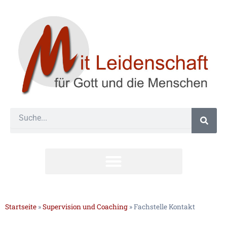
Zum
Inhalt
springen
Suche
#24 (kein Titel)
Startseite
»
Supervision und Coaching
»
Fachstelle Kontakt