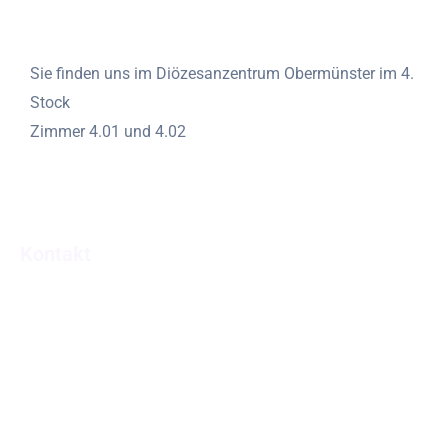
Sie finden uns im Diözesanzentrum Obermünster im 4.
Stock
Zimmer 4.01 und 4.02
Kontakt
Abteilung Pastorale Dienste
Niedermünstergasse 1
93047 Regensburg
Tel.: 0941/597-1041