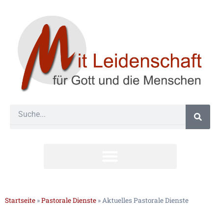
Zum
Inhalt
springen
Suche
#24 (kein Titel)
Startseite
»
Pastorale Dienste
»
Aktuelles Pastorale Dienste