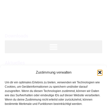
Tel.: 0941/597-1041
past.dienste@bistum-regensburg.de
Downloads
Aktuelles
Zustimmung verwalten
Feier der Dienstjubiläen und Verabschiedung in den
Ruhestand
Um dir ein optimales Erlebnis zu bieten, verwenden wir Technologien wie
Cookies, um Geräteinformationen zu speichern und/oder darauf
Aussendungsfeier und Jubiläum 50 Jahre pastorale
zuzugreifen. Wenn du diesen Technologien zustimmst, können wir Daten
Dienste
wie das Surfverhalten oder eindeutige IDs auf dieser Website verarbeiten.
Wenn du deine Zustimmung nicht erteilst oder zurückziehst, können
Exkursion nach Passau
bestimmte Merkmale und Funktionen beeinträchtigt werden.