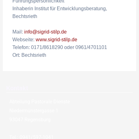
Führungspersönlichkeit
Inhaberin Institut für Entwicklungsberatung,
Bechtsrieth
Mail:
info@sigrid-stilp.de
Webseite:
www.sigrid-stilp.de
Telefon: 0171/8618290 oder 0961/4701101
Ort: Bechtsrieth
Kontakt
Abteilung Pastorale Dienste
Niedermünstergasse 1
93047 Regensburg
Tel.: 0941/597-1041