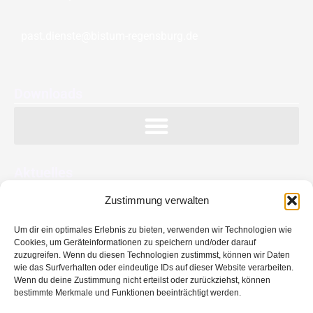
past.dienste@bistum-regensburg.de
Downloads
Aktuelles
Zustimmung verwalten
Feier der Dienstjubiläen und Verabschiedung in den
Ruhestand
Um dir ein optimales Erlebnis zu bieten, verwenden wir Technologien wie
Cookies, um Geräteinformationen zu speichern und/oder darauf
Aussendungsfeier und Jubiläum 50 Jahre pastorale
zuzugreifen. Wenn du diesen Technologien zustimmst, können wir Daten
Dienste
wie das Surfverhalten oder eindeutige IDs auf dieser Website verarbeiten.
Wenn du deine Zustimmung nicht erteilst oder zurückziehst, können
Exkursion nach Passau
bestimmte Merkmale und Funktionen beeinträchtigt werden.