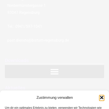
Niedermünstergasse 1
93047 Regensburg
Tel.: 0941/597-1041
past.dienste@bistum-regensburg.de
Downloads
Aktuelles
Zustimmung verwalten
Feier der Dienstjubiläen und Verabschiedung in den
Ruhestand
Um dir ein optimales Erlebnis zu bieten, verwenden wir Technologien wie