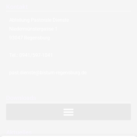
Kontakt
Abteilung Pastorale Dienste
Niedermünstergasse 1
93047 Regensburg
Tel.: 0941/597-1041
past.dienste@bistum-regensburg.de
Downloads
Aktuelles