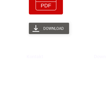
DOWNLOAD
Kontakt
Down
P
Abteilung Pastorale Dienste
Niedermünstergasse 1
G
93047 Regensburg
F
S
Tel.: 0941/597-1041