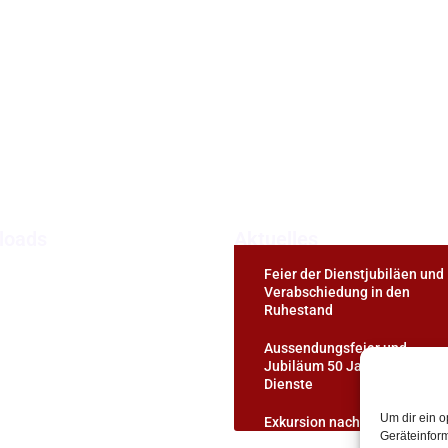
loads
Aktuelles
Feier der Dienstjubiläen und
astorale Dienste
Verabschiedung in den
Ruhestand
eistliche Begleitung
Aussendungsfeier und
ortbildung
Jubiläum 50 Jahre pastorale
Dienste
upervision & Coaching
Um dir ein o
Exkursion nach Passau
Geräteinfor