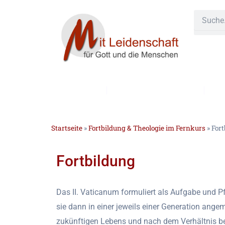
Zum
Suche
Inhalt
springen
Pastorale Dienste
Ge
#24 (kein Titel)
Startseite
»
Fortbildung & Theologie im Fernkurs
»
Fort
Fortbildung
Das II. Vaticanum formuliert als Aufgabe und Pf
sie dann in einer jeweils einer Generation an
zukünftigen Lebens und nach dem Verhältnis be